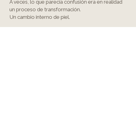
A veces, lo que parecía confusión era en realidad
un proceso de transformación.
Un cambio interno de piel.
Hay momentos en los que empezamos a ver las
cosas con más perspectiva, como si algo se
iluminara dentro de nosotros.,
lo que nos
permite
para comprender el significado
de los
cuales
Hemos estado de paso.
Y a partir de aquí, todo cambia de perspectiva.
Para terminar
Si te encuentras en una situación como esta, quizá
no haya necesidad de precipitarse.
Quizás no haga falta entenderlo.
todos
ahora.
Quizás
Se trata simplemente de estar un poco
más cerca de ti.