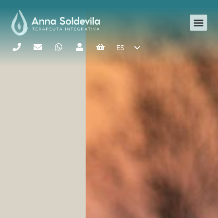
ES
CA