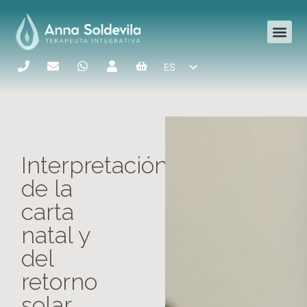
ES
CA
Interpretación
de la
carta
natal y
del
retorno
solar